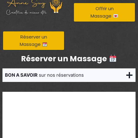
Aller
Offrir un
au
Massage
contenu
Réserver un
Massage
Réserver un Massage
BON A SAVOIR
sur nos réservations