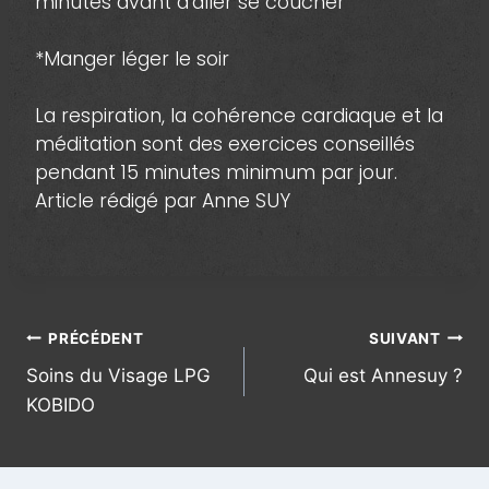
minutes avant d’aller se coucher
*Manger léger le soir
La respiration, la cohérence cardiaque et la
méditation sont des exercices conseillés
pendant 15 minutes minimum par jour.
Article rédigé par Anne SUY
Navigation
PRÉCÉDENT
SUIVANT
Soins du Visage LPG
Qui est Annesuy ?
de
KOBIDO
l’article